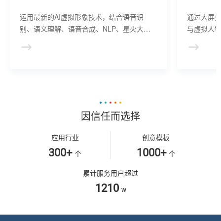
运用最新的AI虚拟形象技术，结合语音识
通过大屏
别、语义理解、语音合成、NLP、星火大模
与虚拟人物
型等AI核心技术， 提供虚拟人形象资产构
于业务咨
建、AI驱动、多模态交互的多场景虚拟人产
景，可广
品服务。
等业务领
因信任而选择
应用行业
创意模板
300+
1000+
个
个
累计服务用户超过
1210
w