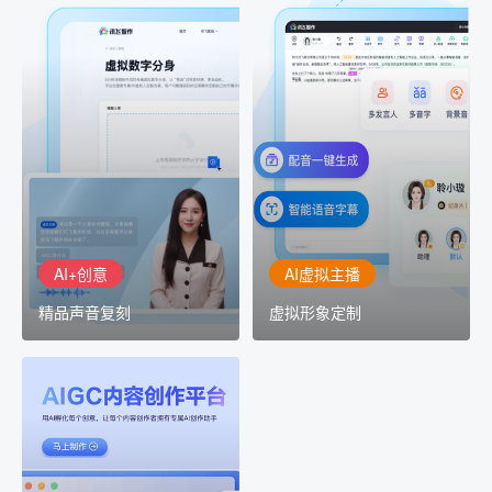
AI+创意
AI虚拟主播
精品声音复刻
虚拟形象定制
AI+创意：AIGC 能力集中
讯飞智作：让每一个内容
展示窗口，体验 AIGC 给
创作者高效生产灵活定制
生活和生产带来的改变
AI+创意
AI虚拟主播
精品声音复刻
虚拟形象定制
AIGC平台
用AI孵化每个创意