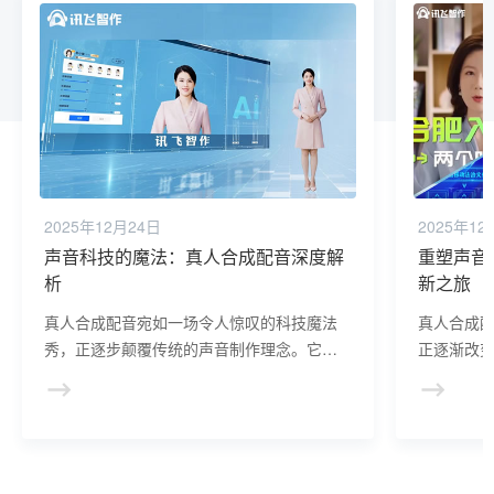
2025年12月24日
2025年12
声音科技的魔法：真人合成配音深度解
重塑声音
析
新之旅
真人合成配音宛如一场令人惊叹的科技魔法
真人合成
秀，正逐步颠覆传统的声音制作理念。它借
正逐渐改
助先进的人工智能与复杂的语音合成算法，
们展现出
赋予文字鲜活的声音生命力。