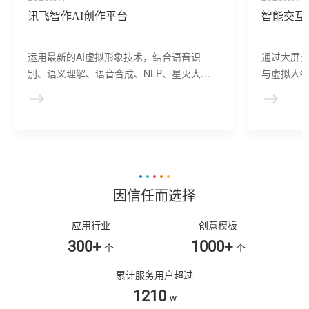
讯飞智作AI创作平台
智能交互
运用最新的AI虚拟形象技术，结合语音识
通过大屏
别、语义理解、语音合成、NLP、星火大模
与虚拟人物
型等AI核心技术， 提供虚拟人形象资产构
于业务咨
建、AI驱动、多模态交互的多场景虚拟人产
景，可广
品服务。
等业务领
因信任而选择
应用行业
创意模板
300+
1000+
个
个
累计服务用户超过
1210
w