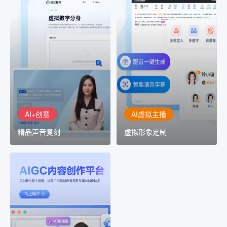
AI+创意
AI虚拟主播
精品声音复刻
虚拟形象定制
AI+创意：AIGC 能力集中
讯飞智作：让每一个内容
展示窗口，体验 AIGC 给
创作者高效生产灵活定制
生活和生产带来的改变
AI+创意
AI虚拟主播
精品声音复刻
虚拟形象定制
AIGC平台
用AI孵化每个创意
讯飞AIGC平台：让每个创