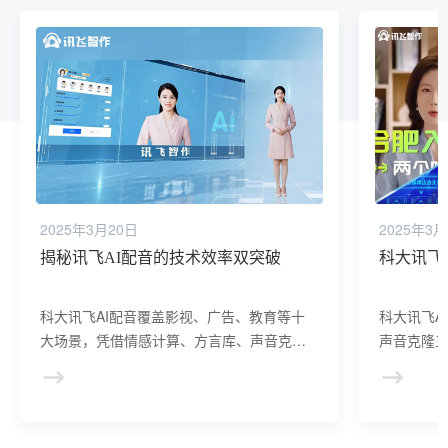
2025年3月20日
2025年3月
揭秘讯飞AI配音的技术效率双突破
科大讯飞
科大讯飞AI配音覆盖影视、广告、教育等十
科大讯飞A
大场景，凭借情感计算、方言库、声音克隆
声音克隆
技术实现效率革命，降低60%成本，提升
情感表达
40%用户满意度，推动声音经济向智能化、
多语种及
规模化升级，重塑配音产业新格局。
率与质量
入智能化