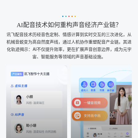
AI配音技术如何重构声音经济产业链？
讯飞配音技术历经音色定制、情感计算到实时交互的三次进化，从
机械音蜕变为高自然度声线，通过人机协作重塑配音产业链。其进
化轨迹揭示：AI不仅提升效率，更在扩展声音创意边界，成为元宇
宙、智能服务等领域的声音基础设施。
AI+音频
AI配音
配音一键生成
音视频一键生成
AI+音频：基于全球领先的
AI+视频：在虚拟"AI演播
TTS能力打造的AI音频制作
室"中输入文本或录音，一
工具，输入文本、选择发
键完成音、视频作品的输
音人即可一键生成专业音
出
频