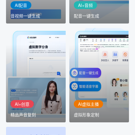
AI配音
AI+音频
音视频一键生成
配音一键生成
AI+创意
AI虚拟主播
精品声音复刻
虚拟形象定制
AI+创意：AIGC 能力集中
讯飞智作：让每一个内容
展示窗口，体验 AIGC 给
创作者高效生产灵活定制
生活和生产带来的改变
AI+创意
AI虚拟主播
精品声音复刻
虚拟形象定制