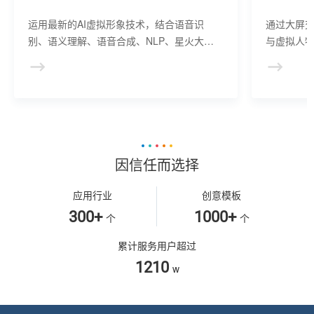
运用最新的AI虚拟形象技术，结合语音识
通过大屏
别、语义理解、语音合成、NLP、星火大模
与虚拟人物
型等AI核心技术， 提供虚拟人形象资产构
于业务咨
建、AI驱动、多模态交互的多场景虚拟人产
景，可广
品服务。
等业务领
因信任而选择
应用行业
创意模板
300+
1000+
个
个
累计服务用户超过
1210
w