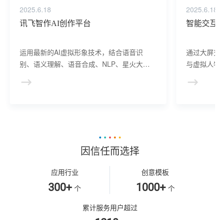
2025.6.18
2025.6.18
讯飞智作AI创作平台
智能交互
运用最新的AI虚拟形象技术，结合语音识
通过大屏
别、语义理解、语音合成、NLP、星火大模
与虚拟人物
型等AI核心技术， 提供虚拟人形象资产构
于业务咨
建、AI驱动、多模态交互的多场景虚拟人产
景，可广
品服务。
等业务领
因信任而选择
应用行业
创意模板
300+
1000+
个
个
累计服务用户超过