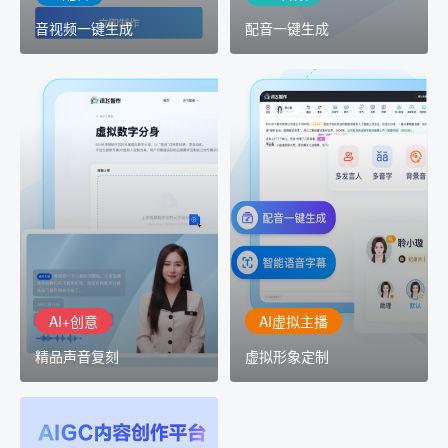
音视频一键生成
配音一键生成
AI+创意
AI虚拟主播
精品声音复刻
虚拟形象定制
AI+创意：AIGC 能力集中
讯飞智作：让每一个内容
展示窗口，体验 AIGC 给
创作者高效生产灵活定制
生活和生产带来的改变
AI+创意
AI虚拟主播
精品声音复刻
虚拟形象定制