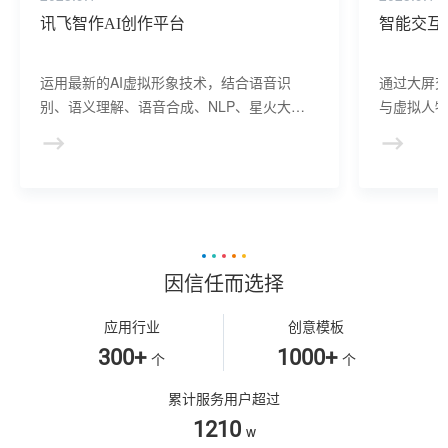
讯飞智作AI创作平台
智能交互
运用最新的AI虚拟形象技术，结合语音识
通过大屏
别、语义理解、语音合成、NLP、星火大模
与虚拟人物
型等AI核心技术， 提供虚拟人形象资产构
于业务咨
建、AI驱动、多模态交互的多场景虚拟人产
景，可广
品服务。
等业务领
因信任而选择
应用行业
创意模板
300+
1000+
个
个
累计服务用户超过
1210
w