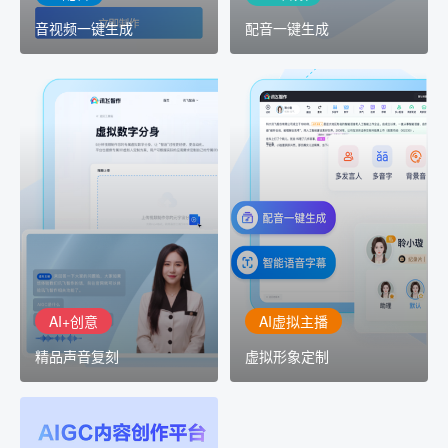
音视频一键生成
配音一键生成
AI+创意
AI虚拟主播
精品声音复刻
虚拟形象定制
AI+创意：AIGC 能力集中
讯飞智作：让每一个内容
展示窗口，体验 AIGC 给
创作者高效生产灵活定制
生活和生产带来的改变
AI+创意
AI虚拟主播
精品声音复刻
虚拟形象定制