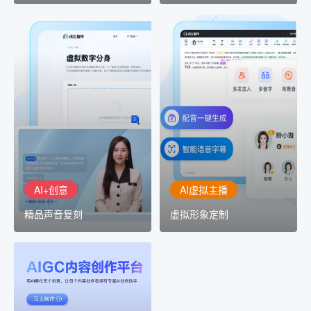
AI+创意
AI虚拟主播
精品声音复刻
虚拟形象定制
AI+创意：AIGC 能力集中
讯飞智作：让每一个内容
展示窗口，体验 AIGC 给
创作者高效生产灵活定制
生活和生产带来的改变
AI+创意
AI虚拟主播
精品声音复刻
虚拟形象定制
AIGC平台