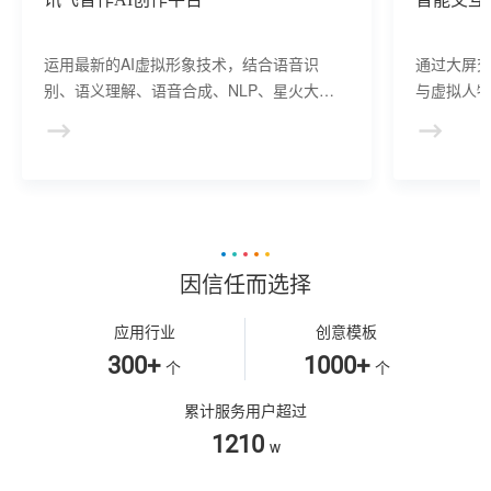
运用最新的AI虚拟形象技术，结合语音识
通过大屏
别、语义理解、语音合成、NLP、星火大模
与虚拟人物
型等AI核心技术， 提供虚拟人形象资产构
于业务咨
建、AI驱动、多模态交互的多场景虚拟人产
景，可广
品服务。
等业务领
因信任而选择
应用行业
创意模板
300+
1000+
个
个
累计服务用户超过
1210
w