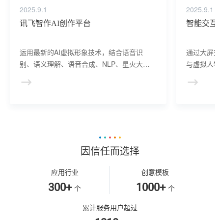
2025.9.1
2025.9.1
讯飞智作AI创作平台
智能交互
运用最新的AI虚拟形象技术，结合语音识
通过大屏
别、语义理解、语音合成、NLP、星火大模
与虚拟人物
型等AI核心技术， 提供虚拟人形象资产构
于业务咨
建、AI驱动、多模态交互的多场景虚拟人产
景，可广
品服务。
等业务领
因信任而选择
应用行业
创意模板
300+
1000+
个
个
累计服务用户超过