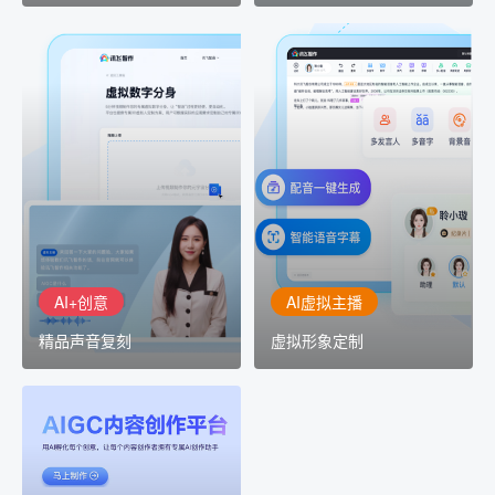
AI+创意
AI虚拟主播
精品声音复刻
虚拟形象定制
AI+创意：AIGC 能力集中
讯飞智作：让每一个内容
展示窗口，体验 AIGC 给
创作者高效生产灵活定制
生活和生产带来的改变
AI+创意
AI虚拟主播
精品声音复刻
虚拟形象定制
AIGC平台