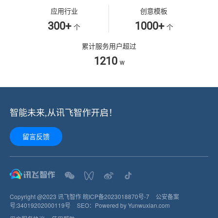
应用行业
创意模板
300+
1000+
个
个
累计服务用户超过
1210
w
智能未来,从讯飞智作开启！
留言反馈
Copyright @2023 讯飞智作
皖ICP备2023018870号-7
公安备案
号:
34019202000119
号
SEO：
Powered by Yunwuxian.com