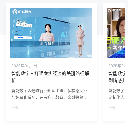
2025年9月1日
2025年9
智能数字人打通虚实经济的关键路径解
智能数字
析
到情感共
智能数字人通过行业知识图谱、多模态交互
智能数字人
与场景化适配，在医疗、教育、金融等领域
定制化人格
实现效率跃升与体验革新。其从“虚拟形象”到
化”的新交
“产业助手”的进化，不仅重构了服务模式，更
户情感体
推动了数据要素与实体经济的深度融合，成
“工具使用
为数字经济时代的新生产力引擎。
会的关键