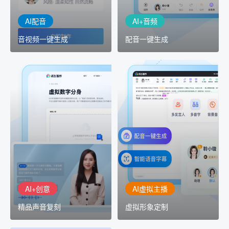
AI配音
AI+音频
音视频一键生成
配音一键生成
AI+创意
AI虚拟主播
精品声音复刻
虚拟形象定制
AI+创意：AIGC 能力集中
讯飞智作：让每一个内容
展示窗口，体验 AIGC 给
创作者高效生产灵活定制
生活和生产带来的改变
AI+创意
AI虚拟主播
精品声音复刻
虚拟形象定制