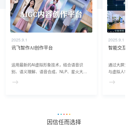
2025.9.1
2025.9.1
讯飞智作AI创作平台
智能交互
运用最新的AI虚拟形象技术，结合语音识
通过大屏
别、语义理解、语音合成、NLP、星火大模
与虚拟人物
型等AI核心技术， 提供虚拟人形象资产构
于业务咨
建、AI驱动、多模态交互的多场景虚拟人产
景，可广
品服务。
等业务领
因信任而选择