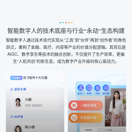
智能数字人的技术底座与行业“永动”生态构建
智能数字人通过技术迭代实现从“工具”到“伙伴”再到“创作者”的角色
跃迁，重构了金融、医疗、内容等产业的价值分配逻辑。其背后是
AIGC、数字孪生等技术的融合创新，不仅提升了生产效率，更催
生“人机共创”的新生态，成为数字产业升级的核心驱动力。
AI+音频
AI配音
配音一键生成
音视频一键生成
AI+音频：基于全球领先的
AI+视频：在虚拟"AI演播
TTS能力打造的AI音频制作
室"中输入文本或录音，一
工具，输入文本、选择发
键完成音、视频作品的输
音人即可一键生成专业音
出
频