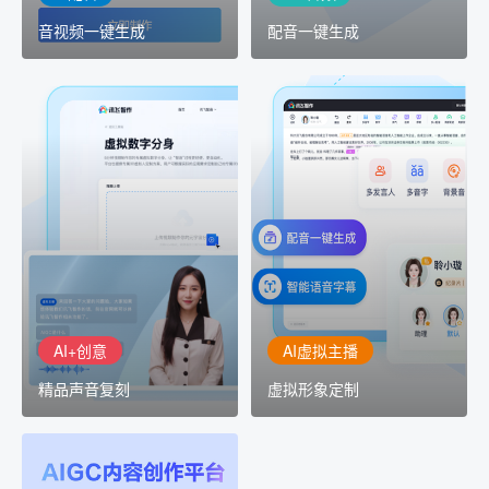
音视频一键生成
配音一键生成
AI+创意
AI虚拟主播
精品声音复刻
虚拟形象定制
AI+创意：AIGC 能力集中
讯飞智作：让每一个内容
展示窗口，体验 AIGC 给
创作者高效生产灵活定制
生活和生产带来的改变
AI+创意
AI虚拟主播
精品声音复刻
虚拟形象定制