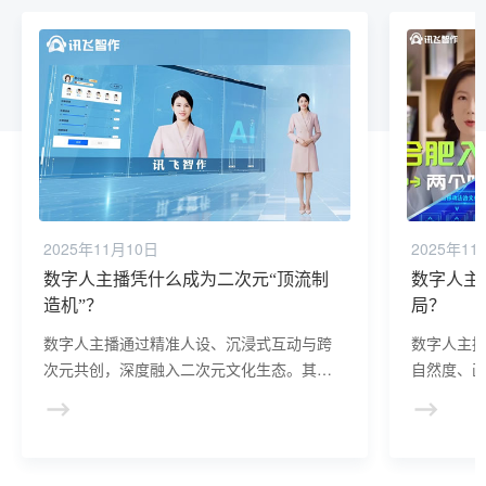
2025年11月10日
2025年11
数字人主播凭什么成为二次元“顶流制
数字人主
造机”？
局？
数字人主播通过精准人设、沉浸式互动与跨
数字人主播
次元共创，深度融入二次元文化生态。其技
自然度、
术优势不仅在于“复刻经典”，更在于通过AI动
上仍存短
态生成内容、实时响应需求，打造“永不掉线”
进一步加
的虚拟偶像，为品牌提供低成本、高粘性的
全层设计及
年轻化营销新路径。
向“可靠”