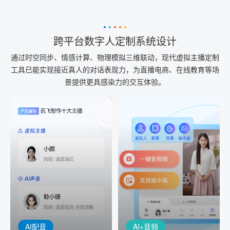
跨平台数字人定制系统设计
通过时空同步、情感计算、物理模拟三维联动，现代虚拟主播定制
工具已能实现接近真人的对话表现力，为直播电商、在线教育等场
景提供更具感染力的交互体验。
AI+音频
AI配音
配音一键生成
音视频一键生成
AI+音频：基于全球领先的
AI+视频：在虚拟"AI演播
TTS能力打造的AI音频制作
室"中输入文本或录音，一
工具，输入文本、选择发
键完成音、视频作品的输
音人即可一键生成专业音
出
频
AI配音
AI+音频