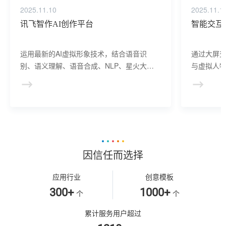
2025.11.10
2025.11.1
讯飞智作AI创作平台
智能交互
运用最新的AI虚拟形象技术，结合语音识
通过大屏
别、语义理解、语音合成、NLP、星火大模
与虚拟人物
型等AI核心技术， 提供虚拟人形象资产构
于业务咨
建、AI驱动、多模态交互的多场景虚拟人产
景，可广
品服务。
等业务领
因信任而选择
应用行业
创意模板
300+
1000+
个
个
累计服务用户超过