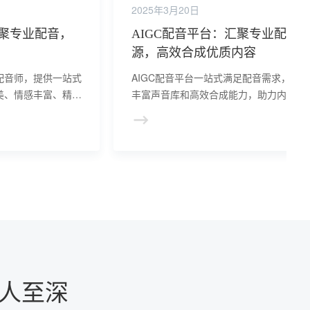
2025年3月20日
聚专业配音，
AIGC配音平台：汇聚专业配音
源，高效合成优质内容
配音师，提供一站式
AIGC配音平台一站式满足配音需求，提
美、情感丰富、精准
丰富声音库和高效合成能力，助力内容创
为信息传播提供有力
者提升作品品质，节省时间和精力。
人至深