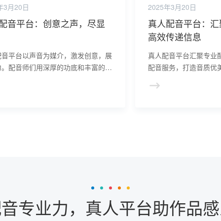
年3月20日
2025年3月20日
配音平台：创意之声，尽显
真人配音平台：汇
高效传递信息
配音平台以声音为媒介，激发创意，展
真人配音平台汇聚专业
力。配音师们用深厚的功底和丰富的经
配音服务，打造音质优
将创意转化为动人的声音作品，让听众
传达信息的专业声音，
鸣中感受创意的魅力。
支持。
配音专业力，真人平台助作品感