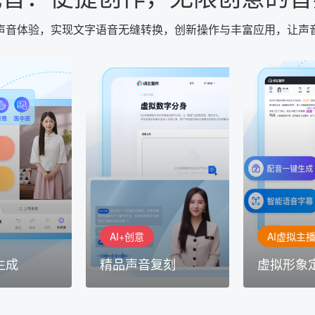
声音体验，实现文字语音无缝转换，创新操作与丰富应用，让声
AI+创意
AI虚拟主播
生成
精品声音复刻
虚拟形象
基于全球领先的
AI+创意：AIGC 能力集中展
的AI音频制作
讯飞智作：让
示窗口，体验 AIGC 给生活
本、选择发音
作者高效生产
和生产带来的改变
成专业音频
AI+创意
AI虚拟主
生成
精品声音复刻
虚拟形象