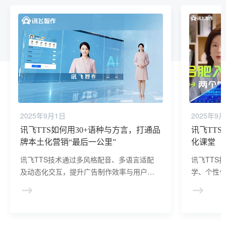
2025年9月1日
2025年9
讯飞TTS如何用30+语种与方言，打通品
讯飞TT
牌本土化营销“最后一公里”
化课堂
讯飞TTS技术通过多风格配音、多语言适配
讯飞TTS
及动态化交互，提升广告制作效率与用户触
学、个性
达精准度，助力品牌低成本实现全球化与本
破教育场
地化营销，驱动广告行业从“千人一面”向“千
高适配性
人千声”进化。
构建智能