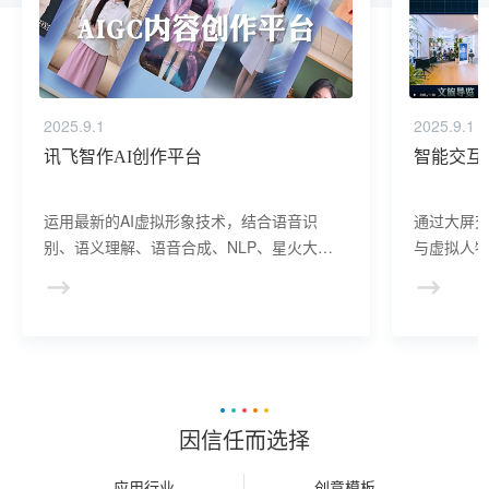
2025.9.1
2025.9.1
讯飞智作AI创作平台
智能交互
运用最新的AI虚拟形象技术，结合语音识
通过大屏
别、语义理解、语音合成、NLP、星火大模
与虚拟人物
型等AI核心技术， 提供虚拟人形象资产构
于业务咨
建、AI驱动、多模态交互的多场景虚拟人产
景，可广
品服务。
等业务领
因信任而选择
应用行业
创意模板