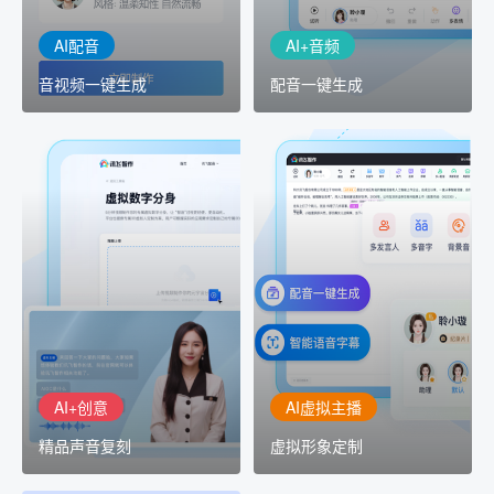
AI配音
AI+音频
音视频一键生成
配音一键生成
AI+创意
AI虚拟主播
精品声音复刻
虚拟形象定制
AI+创意：AIGC 能力集中
讯飞智作：让每一个内容
展示窗口，体验 AIGC 给
创作者高效生产灵活定制
生活和生产带来的改变
AI+创意
AI虚拟主播
精品声音复刻
虚拟形象定制