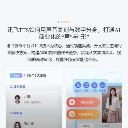
讯飞TTS如何用声音复刻与数字分身，打通AI
商业化的“声”与“形”
讯飞智作平台以TTS技术为核心，通过功能集成、开发者生态与行
业解决方案，构建AIGC内容创作全链条，实现从文本到语音、视
频的高效转化，赋能多场景智能化升级。
AI+音频
AI配音
配音一键生成
音视频一键生成
AI+音频：基于全球领先的
AI+视频：在虚拟"AI演播
TTS能力打造的AI音频制作
室"中输入文本或录音，一
工具，输入文本、选择发
键完成音、视频作品的输
音人即可一键生成专业音
出
频