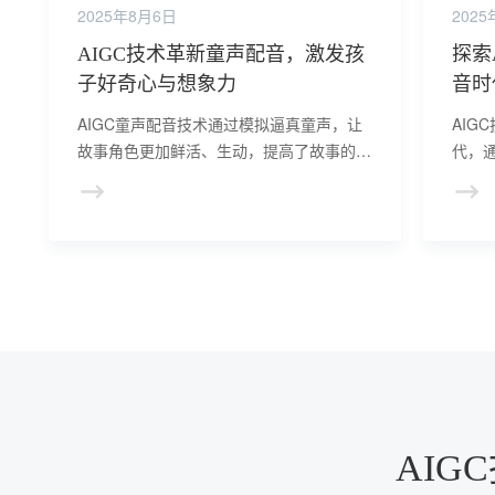
2025年8月6日
202
AIGC技术革新童声配音，激发孩
探索
子好奇心与想象力
音时
AIGC童声配音技术通过模拟逼真童声，让
AIG
故事角色更加鲜活、生动，提高了故事的沉
代，
浸感和吸引力，激发了孩子们的好奇心和想
量，
象力，使他们更加喜爱听故事。
推动
AI