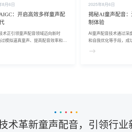
5年8月6日
2025年8月6日
AIGC：开启高效多样童声配
揭秘AI童声配音
代
制体验
C技术正引领童声配音领域迈向新时
AI童声配音技术通过深
通过模拟逼真童声、提高配音效率和质
和自我优化等手段，成
为创作者提供更多创意空间和可能性，
声音体验，为动画、游
多媒体内容的繁荣发展。
和魅力。
GC技术革新童声配音，引领行业