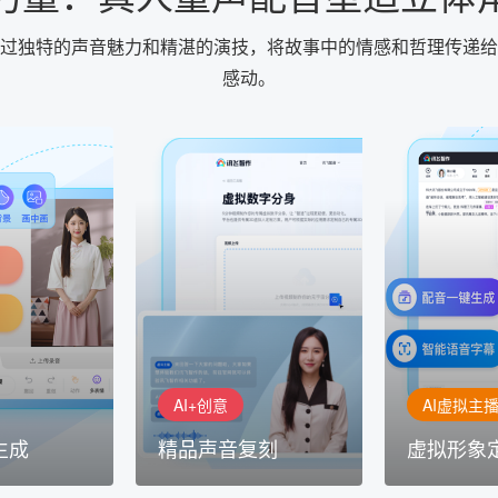
过独特的声音魅力和精湛的演技，将故事中的情感和哲理传递给
感动。
AI+创意
AI虚拟主播
生成
精品声音复刻
虚拟形象
基于全球领先的
AI+创意：AIGC 能力集中展
的AI音频制作
讯飞智作：让
示窗口，体验 AIGC 给生活
本、选择发音
作者高效生产
和生产带来的改变
成专业音频
AI+创意
AI虚拟主
生成
精品声音复刻
虚拟形象