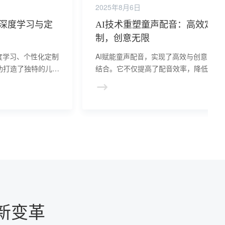
2025年8月6日
：深度学习与定
AI技术重塑童声配音：高效定
制，创意无限
度学习、个性化定制
AI赋能童声配音，实现了高效与创意的完
功打造了独特的儿童
结合。它不仅提高了配音效率，降低了成
戏等作品增添了生动
本，更为创作者提供了更多的想象空间，
动了童声配音领域的创新发展。
新变革