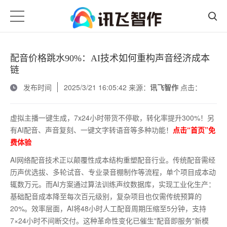
配音价格跳水90%：AI技术如何重构声音经济成本
链
发布时间
2025/3/21 16:05:42 来源：
讯飞智作
点击：
虚拟主播一键生成，7x24小时带货不停歇，转化率提升300%！另
有AI配音、声音复刻、一键文字转语音等多种功能！
点击“首页”免
费体验
AI网络配音技术正以颠覆性成本结构重塑配音行业。传统配音需经
历声优选拔、多轮试音、专业录音棚制作等流程，单个项目成本动
辄数万元。而AI方案通过算法训练声纹数据库，实现工业化生产：
基础配音成本降至每次百元级别，复杂项目也仅需传统预算的
20%。效率层面，AI将48小时人工配音周期压缩至5分钟，支持
7×24小时不间断交付。这种革命性变化已催生"配音即服务"新模