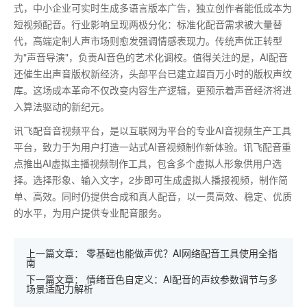
式，中小企业可实时生成多语言版本广告，独立创作者能低成本为
短视频配音。行业影响呈现两极分化：标准化配音需求被大量替
代，高端定制人声市场则愈发强调情感表现力。传统声优正转型
为"声音导演"，负责AI音色的艺术化调校。值得关注的是，AI配音
还催生出声音版权新经济，头部平台已建立超百万小时的版权声纹
库。这场成本革命不仅改变内容生产逻辑，更预示着声音经济将进
入算法驱动的新纪元。
讯飞配音音视频平台，是以互联网为平台的专业AI音视频生产工具
平台，致力于为用户打造一站式AI音视频制作新体验。讯飞配音重
点推出AI虚拟主播视频制作工具，包含多个虚拟人形象供用户选
择。选择形象、输入文字，2步即可生成虚拟人播报视频，制作简
单、高效。同时仍提供合成和真人配音，以一贯高效、稳定、优质
的水平，为用户提供专业配音服务。
上一篇文章：
零基础也能做声优？AI网络配音工具使用全指
南
下一篇文章：
情绪音色自定义：AI配音的声纹参数调节与多
场景适配力解析