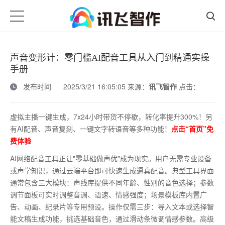
声音变形计：零门槛AI配音工具从入门到精通实操
手册
发布时间
2025/3/21 16:05:05 来源：
讯飞智作
点击：
虚拟主播一键生成，7x24小时带货不停歇，转化率提升300%！另
有AI配音、声音复刻、一键文字转语音等多种功能！
点击“首页”免
费体验
AI网络配音工具正让"零基础做声优"成为现实。用户无需专业设备
或声学知识，通过云端平台即可快速生成逼真配音。典型工具界面
通常包含三大模块：声线库提供不同年龄、性别的音色选择；参数
调节面板可实时调整音调、语速、情感强度；场景模板库内置广
告、动画、纪录片等专用预设。操作仅需三步：导入文本或选择智
能文稿生成功能，挑选基础音色，通过滑动条微调情感参数。高级