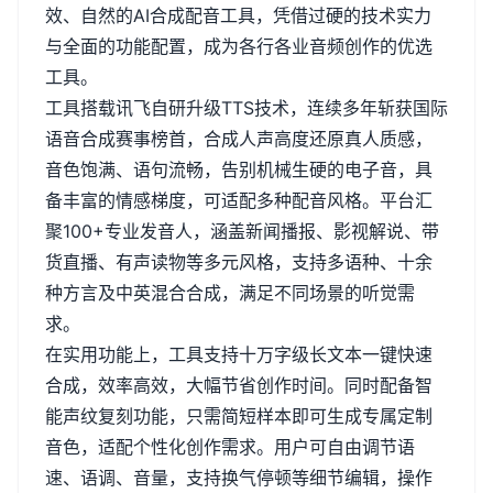
效、自然的
AI
合成配音工具，凭借过硬的技术实力
与全面的功能配置，成为各行各业音频创作的优选
工具。
工具搭载讯飞自研升级
TTS
技术，连续多年斩获国际
语音合成赛事榜首，合成人声高度还原真人质感，
音色饱满、语句流畅，告别机械生硬的电子音，具
备丰富的情感梯度，可适配多种配音风格。平台汇
聚
100+
专业发音人，涵盖新闻播报、影视解说、带
货直播、有声读物等多元风格，支持多语种、十余
种方言及中英混合合成，满足不同场景的听觉需
求。
在实用功能上，工具支持十万字级长文本一键快速
合成，效率高效，大幅节省创作时间。同时配备智
能声纹复刻功能，只需简短样本即可生成专属定制
音色，适配个性化创作需求。用户可自由调节语
速、语调、音量，支持换气停顿等细节编辑，操作