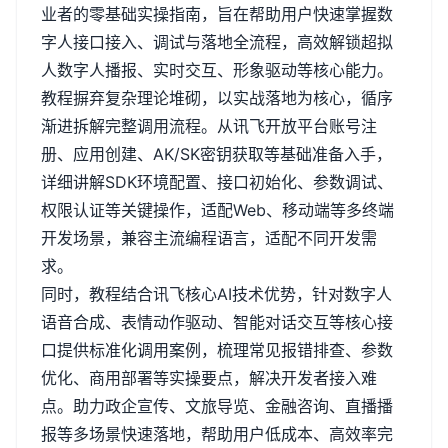
业者的零基础实操指南，旨在帮助用户快速掌握数
字人接口接入、调试与落地全流程，高效解锁超拟
人数字人播报、实时交互、形象驱动等核心能力。
教程摒弃复杂理论堆砌，以实战落地为核心，循序
渐进拆解完整调用流程。从讯飞开放平台账号注
册、应用创建、
AK/SK
密钥获取等基础准备入手，
详细讲解
SDK
环境配置、接口初始化、参数调试、
权限认证等关键操作，适配
Web
、移动端等多终端
开发场景，兼容主流编程语言，适配不同开发需
求。
同时，教程结合讯飞核心
AI
技术优势，针对数字人
语音合成、表情动作驱动、智能对话交互等核心接
口提供标准化调用案例，梳理常见报错排查、参数
优化、商用部署等实操要点，解决开发者接入难
点。助力政企宣传、文旅导览、金融咨询、直播播
报等多场景快速落地，帮助用户低成本、高效率完