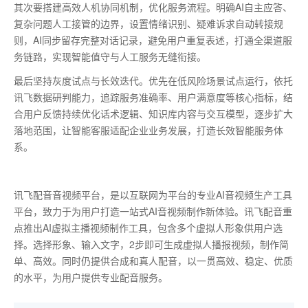
其次要搭建高效人机协同机制，优化服务流程。明确
AI
自主应答、
复杂问题人工接管的边界，设置情绪识别、疑难诉求自动转接规
则，
AI
同步留存完整对话记录，避免用户重复表述，打通全渠道服
务链路，实现智能值守与人工服务无缝衔接。
最后坚持灰度试点与长效迭代。优先在低风险场景试点运行，依托
讯飞数据研判能力，追踪服务准确率、用户满意度等核心指标，结
合用户反馈持续优化话术逻辑、知识库内容与交互模型，逐步扩大
落地范围，让智能客服适配企业业务发展，打造长效智能服务体
系。
讯飞配音音视频平台，是以互联网为平台的专业AI音视频生产工具
平台，致力于为用户打造一站式AI音视频制作新体验。讯飞配音重
点推出AI虚拟主播视频制作工具，包含多个虚拟人形象供用户选
择。选择形象、输入文字，2步即可生成虚拟人播报视频，制作简
单、高效。同时仍提供合成和真人配音，以一贯高效、稳定、优质
的水平，为用户提供专业配音服务。