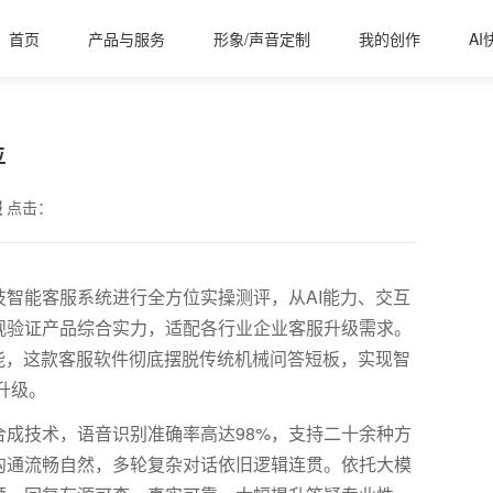
首页
产品与服务
形象/声音定制
我的创作
AI
评
服
点击：
技智能客服系统进行全方位实操测评，从
AI
能力、交互
观验证产品综合实力，适配各行业企业客服升级需求。
能，这款客服软件彻底摆脱传统机械问答短板，实现智
升级。
合成技术，语音识别准确率高达
98%
，支持二十余种方
沟通流畅自然，多轮复杂对话依旧逻辑连贯。依托大模