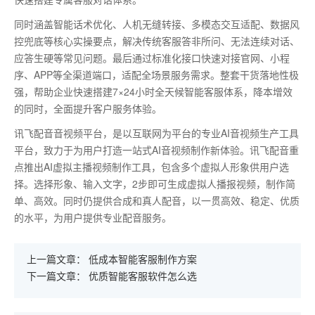
同时涵盖智能话术优化、人机无缝转接、多模态交互适配、数据风
控兜底等核心实操要点，解决传统客服答非所问、无法连续对话、
应答生硬等常见问题。最后通过标准化接口快速对接官网、小程
序、
APP
等全渠道端口，适配全场景服务需求。整套干货落地性极
强，帮助企业快速搭建
7
×
24
小时全天候智能客服体系，降本增效
的同时，全面提升客户服务体验。
讯飞配音音视频平台，是以互联网为平台的专业AI音视频生产工具
平台，致力于为用户打造一站式AI音视频制作新体验。讯飞配音重
点推出AI虚拟主播视频制作工具，包含多个虚拟人形象供用户选
择。选择形象、输入文字，2步即可生成虚拟人播报视频，制作简
单、高效。同时仍提供合成和真人配音，以一贯高效、稳定、优质
的水平，为用户提供专业配音服务。
上一篇文章：
低成本智能客服制作方案
下一篇文章：
优质智能客服软件怎么选