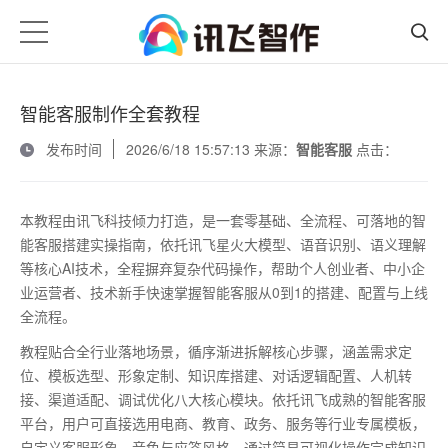
智能客服制作全套教程
发布时间
2026/6/18 15:57:13 来源：
智能客服
点击：
本教程由讯飞科技倾力打造，是一套零基础、全流程、可落地的智
能客服搭建实操指南，依托讯飞星火大模型、语音识别、语义理解
等核心
AI
技术，全程摒弃复杂代码操作，帮助个人创业者、中小企
业运营者、技术新手快速掌握智能客服从
0
到
1
的搭建、配置与上线
全流程。
教程贴合全行业落地场景，循序渐进拆解核心步骤，涵盖需求定
位、模板选型、形象定制、知识库搭建、对话逻辑配置、人机转
接、渠道适配、调试优化八大核心模块。依托讯飞成熟的智能客服
平台，用户可直接选用电商、教育、政务、服务等行业专属模板，
自定义客服形象、音色与应答风格，通过简易可视化操作完成知识