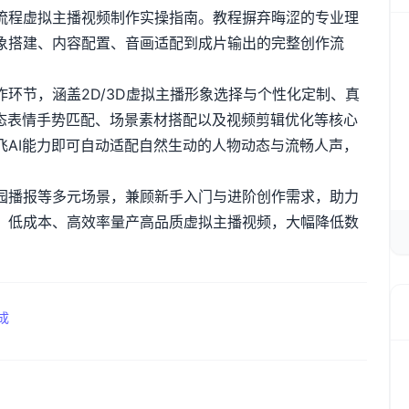
流程虚拟主播视频制作实操指南。教程摒弃晦涩的专业理
象搭建、内容配置、音画适配到成片输出的完整创作流
。
作环节，涵盖
2D/3D
虚拟主播形象选择与个性化定制、真
态表情手势匹配、场景素材搭配以及视频剪辑优化等核心
飞
AI
能力即可自动适配自然生动的人物动态与流畅人声，
园播报等多元场景，兼顾新手入门与进阶创作需求，助力
，低成本、高效率量产高品质虚拟主播视频，大幅降低数
成