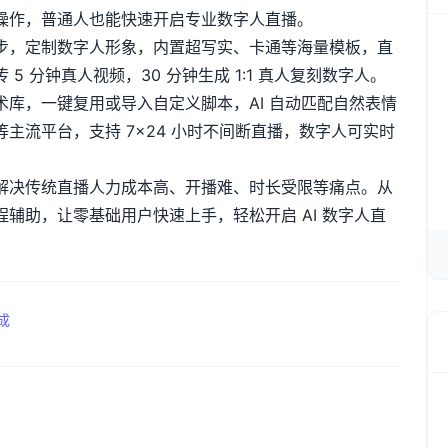
操作，普通人也能快速开启专业数字人直播。
步，定制数字人形象，内置超写实、卡通等海量模板，直
传
5
分钟真人视频，
30
分钟生成
1:1
真人复刻数字人。
术库，一键复用或导入自定义脚本，
AI
自动匹配自然表情
等主流平台，支持
7
×
24
小时不间断直播，数字人可实时
解决传统直播人力成本高、开播难、时长受限等痛点。从
程辅助，让零基础用户快速上手，轻松开启
AI
数字人直
成