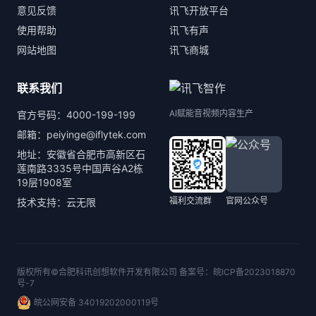
意见反馈
讯飞开放平台
使用帮助
讯飞有声
网站地图
讯飞商城
联系我们
AI赋能音视频内容生产
官方号码：4000-199-199
邮箱：peiyinge@iflytek.com
地址：安徽省合肥市高新区石
莲南路3335号中国声谷A2栋
19层1908室
福利交流群
官网公众号
技术支持：云无限
版权所有©合肥科讯创想软件开发有限公司 备案号：
皖ICP备2023018870
号-7
皖公网安备 34019202000119号