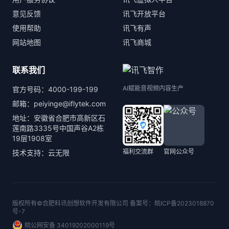
意见反馈
讯飞开放平台
使用帮助
讯飞有声
网站地图
讯飞商城
联系我们
AI赋能音视频内容生产
官方号码：4000-199-199
邮箱：peiyinge@iflytek.com
地址：安徽省合肥市高新区石
莲南路3335号中国声谷A2栋
19层1908室
福利交流群
官网公众号
技术支持：云无限
版权所有©合肥科讯创想软件开发有限公司 备案号：
皖ICP备2023018870
号-7
皖公网安备 34019202000119号