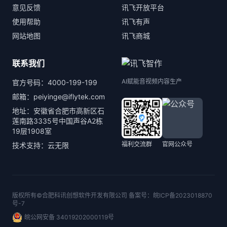
意见反馈
讯飞开放平台
使用帮助
讯飞有声
网站地图
讯飞商城
联系我们
AI赋能音视频内容生产
官方号码：4000-199-199
邮箱：peiyinge@iflytek.com
地址：安徽省合肥市高新区石
莲南路3335号中国声谷A2栋
19层1908室
福利交流群
官网公众号
技术支持：云无限
版权所有©合肥科讯创想软件开发有限公司 备案号：
皖ICP备2023018870
号-7
皖公网安备 34019202000119号