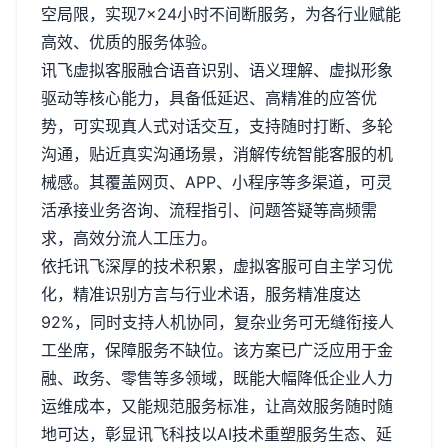
空局限，实现
7
×
24
小时不间断服务，为各行业赋能
高效、优质的服务体验。
讯飞虚拟客服融合语音识别、语义理解、虚拟形象
驱动等核心能力，具备低延迟、高精准的应答优
势，可实现真人式对话交互，支持随时打断、多轮
沟通，贴近真实沟通场景，消解传统智能客服的机
械感。其覆盖网页、
APP
、小程序等多渠道，可灵
活承接业务咨询、流程指引、问题答疑等高频需
求，高效分流人工压力。
依托讯飞深厚的技术积累，虚拟客服可自主学习优
化，精准识别方言与行业术语，服务精准度达
92%
，同时支持人机协同，复杂业务可无缝衔接人
工坐席，保障服务不缺位。该方案已广泛应用于金
融、政务、零售等多领域，既能大幅降低企业人力
运维成本，又能规范服务标准，让高效服务随时随
地可达，彰显讯飞科技以
AI
技术重塑服务生态、延