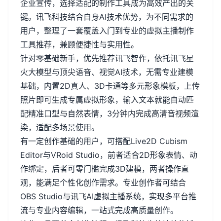
企业宣传，选择适配的制作工具成为高效产出的关
键。讯飞科技结合自身
AI
技术优势，为不同需求的
用户，整理了一套覆盖入门到专业的虚拟主播制作
工具推荐，兼顾便捷性与实用性。
针对零基础新手，优先推荐讯飞智作，依托讯飞星
火大模型与顶尖语音、视觉
AI
技术，无需专业建模
基础，内置
2D
真人、
3D
卡通等多元形象模板，上传
照片即可生成专属虚拟形象，输入文本就能自动匹
配精准口型与自然表情，
3
分钟内完成高清音视频渲
染，适配多场景使用。
有一定创作基础的用户，可搭配
Live2D Cubism
Editor
与
VRoid Studio
，前者适合
2D
形象表情、动
作绑定，后者可零门槛完成
3D
建模，两者操作直
观，能满足个性化创作需求。专业创作者可结合
OBS Studio
与讯飞
AI
虚拟主播系统，实现多平台推
流与专业内容编辑，一站式完成高质量创作。