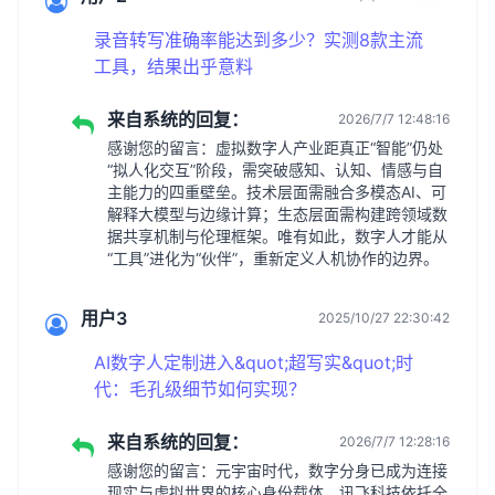
录音转写准确率能达到多少？实测8款主流
工具，结果出乎意料
来自系统的回复：
2026/7/7 12:48:16
感谢您的留言：虚拟数字人产业距真正“智能”仍处
“拟人化交互”阶段，需突破感知、认知、情感与自
主能力的四重壁垒。技术层面需融合多模态AI、可
解释大模型与边缘计算；生态层面需构建跨领域数
据共享机制与伦理框架。唯有如此，数字人才能从
“工具”进化为“伙伴”，重新定义人机协作的边界。
用户3
2025/10/27 22:30:42
AI数字人定制进入&quot;超写实&quot;时
代：毛孔级细节如何实现？
来自系统的回复：
2026/7/7 12:28:16
感谢您的留言：元宇宙时代，数字分身已成为连接
现实与虚拟世界的核心身份载体。讯飞科技依托全