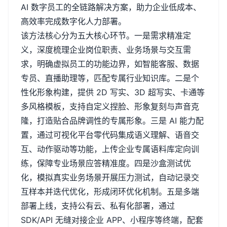
AI
数字员工的全链路解决方案，助力企业低成本、
高效率完成数字化人力部署。
该方法核心分为五大核心环节。一是需求精准定
义，深度梳理企业岗位职责、业务场景与交互需
求，明确虚拟员工的功能边界，如智能客服、数据
专员、直播助理等，匹配专属行业知识库。二是个
性化形象构建，提供
2D
写实、
3D
超写实、卡通等
多风格模板，支持自定义捏脸、形象复刻与声音克
隆，打造贴合品牌调性的专属形象。三是
AI
能力配
置，通过可视化平台零代码集成语义理解、语音交
互、动作驱动等功能，上传企业专属语料库定向训
练，保障专业场景应答精准度。四是沙盒测试优
化，模拟真实业务场景开展压力测试，自动记录交
互样本并迭代优化，形成闭环优化机制。五是多端
部署上线，支持公有云、私有化部署，通过
SDK/API
无缝对接企业
APP
、小程序等终端，配套