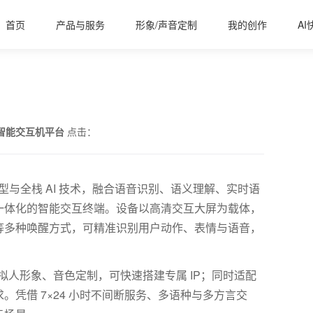
首页
产品与服务
形象/声音定制
我的创作
AI
人智能交互机平台
点击：
型与全栈
AI
技术，融合语音识别、语义理解、实时语
一体化的智能交互终端。设备以高清交互大屏为载体，
等多种唤醒方式，可精准识别用户动作、表情与语音，
拟人形象、音色定制，可快速搭建专属
IP
；同时适配
求。凭借
7
×
24
小时不间断服务、多语种与多方言交