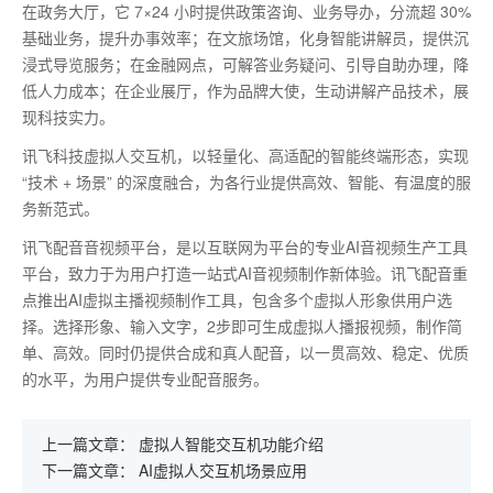
在政务大厅，它
7
×
24
小时提供政策咨询、业务导办，分流超
30%
基础业务，提升办事效率；在文旅场馆，化身智能讲解员，提供沉
浸式导览服务；在金融网点，可解答业务疑问、引导自助办理，降
低人力成本；在企业展厅，作为品牌大使，生动讲解产品技术，展
现科技实力。
讯飞科技虚拟人交互机，以轻量化、高适配的智能终端形态，实现
“技术
+
场景” 的深度融合，为各行业提供高效、智能、有温度的服
务新范式。
讯飞配音音视频平台，是以互联网为平台的专业AI音视频生产工具
平台，致力于为用户打造一站式AI音视频制作新体验。讯飞配音重
点推出AI虚拟主播视频制作工具，包含多个虚拟人形象供用户选
择。选择形象、输入文字，2步即可生成虚拟人播报视频，制作简
单、高效。同时仍提供合成和真人配音，以一贯高效、稳定、优质
的水平，为用户提供专业配音服务。
上一篇文章：
虚拟人智能交互机功能介绍
下一篇文章：
AI虚拟人交互机场景应用