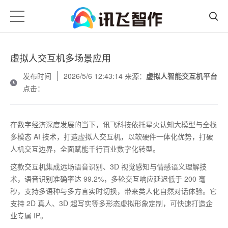
虚拟人交互机多场景应用
发布时间
2026/5/6 12:43:14 来源：
虚拟人智能交互机平台
点击：
在数字经济深度发展的当下，讯飞科技依托星火认知大模型与全栈
多模态
AI
技术，打造虚拟人交互机，以软硬件一体化优势，打破
人机交互边界，全面赋能千行百业数字化转型。
这款交互机集成远场语音识别、
3D
视觉感知与情感语义理解技
术，语音识别准确率达
99.2%
，多轮交互响应延迟低于
200
毫
秒，支持多语种与多方言实时切换，带来类人化自然对话体验。它
支持
2D
真人、
3D
超写实等多形态虚拟形象定制，可快速打造企
业专属
IP
。