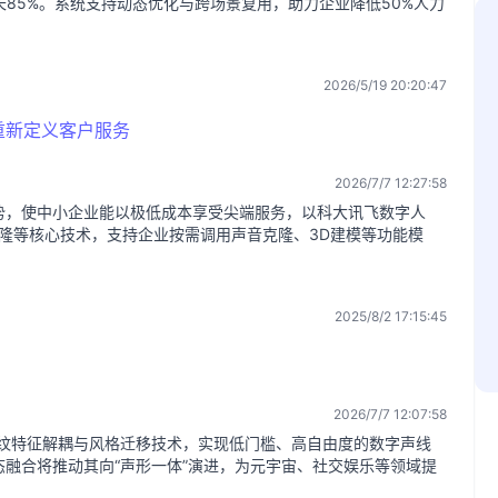
长85%。系统支持动态优化与跨场景复用，助力企业降低50%人力
2026/5/19 20:20:47
重新定义客户服务
2026/7/7 12:27:58
势，使中小企业能以极低成本享受尖端服务，以科大讯飞数字人
克隆等核心技术，支持企业按需调用声音克隆、3D建模等功能模
2025/8/2 17:15:45
2026/7/7 12:07:58
声纹特征解耦与风格迁移技术，实现低门槛、高自由度的数字声线
融合将推动其向“声形一体”演进，为元宇宙、社交娱乐等领域提