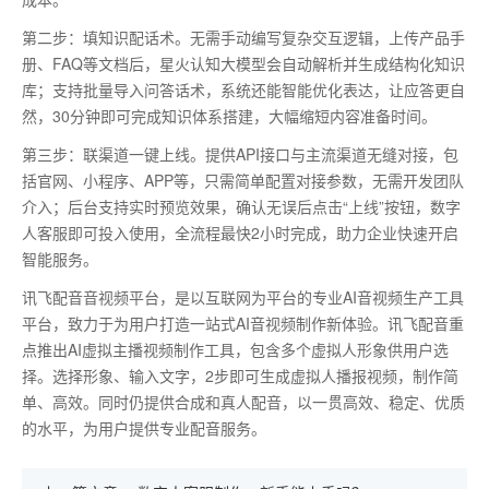
第二步：填知识配话术。无需手动编写复杂交互逻辑，上传产品手
册、
FAQ等文档后，星火认知大模型会自动解析并生成结构化知识
库；支持批量导入问答话术，系统还能智能优化表达，让应答更自
然，30分钟即可完成知识体系搭建，大幅缩短内容准备时间。
第三步：联渠道一键上线。提供
API接口与主流渠道无缝对接，包
括官网、小程序、APP等，只需简单配置对接参数，无需开发团队
介入；后台支持实时预览效果，确认无误后点击“上线”按钮，数字
人客服即可投入使用，全流程最快2小时完成，助力企业快速开启
智能服务。
讯飞配音音视频平台，是以互联网为平台的专业AI音视频生产工具
平台，致力于为用户打造一站式AI音视频制作新体验。讯飞配音重
点推出AI虚拟主播视频制作工具，包含多个虚拟人形象供用户选
择。选择形象、输入文字，2步即可生成虚拟人播报视频，制作简
单、高效。同时仍提供合成和真人配音，以一贯高效、稳定、优质
的水平，为用户提供专业配音服务。