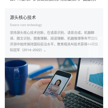
源头核心技术
一体化解决方案
规模化深度应用
本地化个性服务
Source core technology
Integrated solution
Scale and deep application
Localize serve
坚持源头核心技术创新，在语音识别、语音合成、机器翻
应用覆盖学校教学、教师发展、智慧考试、素质教育、自主
已在全国32个省级行政区应用，与5万余所学校深度合作。
全国范围内，科大讯飞教育服务支持团队实现了92%以上的
译、图文识别、图像理解、阅读理解、机器推理等各项国际
学习等教育主阵地，构建了从国家、省、市、县（区）到学
区域"因材施教"解决方案落地郑州市金水区、武汉市经开
本地化覆盖。用快速、实时、专业的线上线下服务打通项目
评测中始终保持国际前沿水平，教育相关AI技术获得44项国
校、家庭的智慧教育全场景产品及服务体系。
区、青岛市西海岸新区、芜湖市弋江区等50多个市、区
交付，深化应用的"最后一公里"。
际冠军（2014~2022）。
（县）。