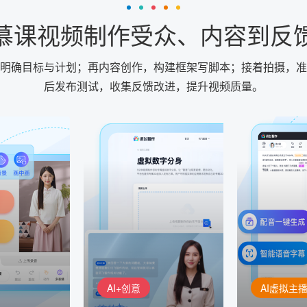
慕课视频制作受众、内容到反
明确目标与计划；再内容创作，构建框架写脚本；接着拍摄，准
后发布测试，收集反馈改进，提升视频质量。
AI+创意
AI虚拟主播
生成
精品声音复刻
虚拟形象
基于全球领先的
AI+创意：AIGC 能力集中展
的AI音频制作
讯飞智作：让
示窗口，体验 AIGC 给生活
本、选择发音
作者高效生产
和生产带来的改变
成专业音频
AI+创意
AI虚拟主