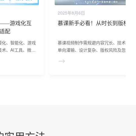
2025年8月6日
——游戏化互
慕课新手必看！从时长到版权
化适配
浸化、智能化、游戏
慕课视频制作需规避内容冗长、技术缺陷
技术、AI工具、微学
单向灌输、设计复杂、版权风险及忽视数
重构教学体验，结合
六大坑点。通过模块化拆分、技术预检、
优化，推动在线教育
强互动、简化设计、合规用材及数据驱动
高效化方向演进。
化，可显著提升课程质量与学习者完成率