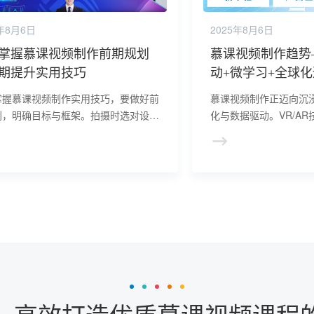
5年8月6日
2025年8月6日
掌握慕课视频制作前期规划
慕课视频制作趋势
期提升实用技巧
动+微学习+全球
掌握慕课视频制作实用技巧，要做好前
慕课视频制作正迈向沉
划，明确目标与框架。拍摄时选对设
化与数据驱动。VR/AR
注意光线构图。后期熟练剪辑软件，优
习模式及实时互动功能
容呈现，语言简洁生动，控制时长。多
学习数据分析实现精准
借鉴，不断实践改进，提升制作水平。
从单向输出向个性化、