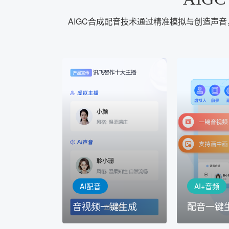
AIGC合成配音技术通过精准模拟与创造声
AI+音频
AI配音
配音一键
音视频一键生成
AI+音频：
AI+视频：在虚拟"AI演播
TTS能力打造
室"中输入文本或录音，一
工具，输入文
键完成音、视频作品的输出
人即可一键生
AI配音
AI+音频
音视频一键生成
配音一键