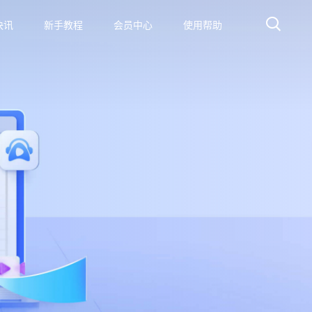
快讯
新手教程
会员中心
使用帮助