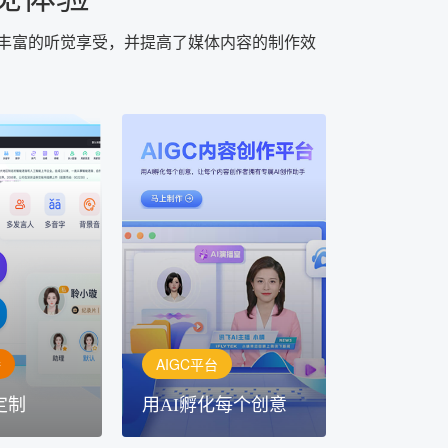
、丰富的听觉享受，并提高了媒体内容的制作效
AIGC平台
用AI孵化每个创意
定制
讯飞AIGC平台：让每个创
每一个内容创
作者都拥有自己的专注AI创
灵活定制
作助手
播
AIGC平台
定制
用AI孵化每个创意