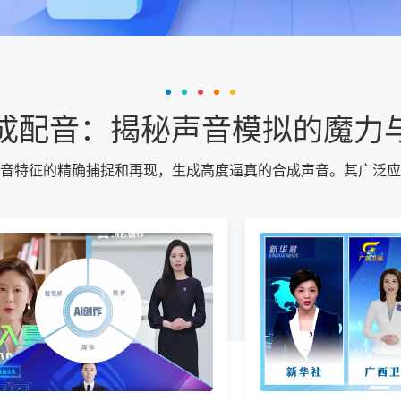
合成配音：揭秘声音模拟的魔力
声音特征的精确捕捉和再现，生成高度逼真的合成声音。其广泛应