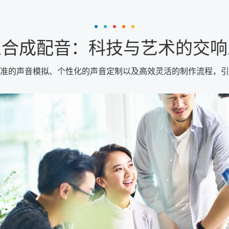
人合成配音：科技与艺术的交响
准的声音模拟、个性化的声音定制以及高效灵活的制作流程，引