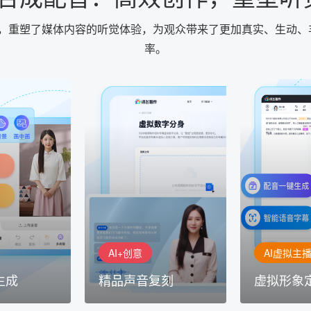
音，重塑了媒体内容的听觉体验，为观众带来了更加真实、生动
率。
AI+创意
AI虚拟主播
生成
精品声音复刻
虚拟形象
基于全球领先的
AI+创意：AIGC 能力集中展
的AI音频制作
讯飞智作：让
示窗口，体验 AIGC 给生活
本、选择发音
作者高效生产
和生产带来的改变
成专业音频
AI+创意
AI虚拟主
生成
精品声音复刻
虚拟形象