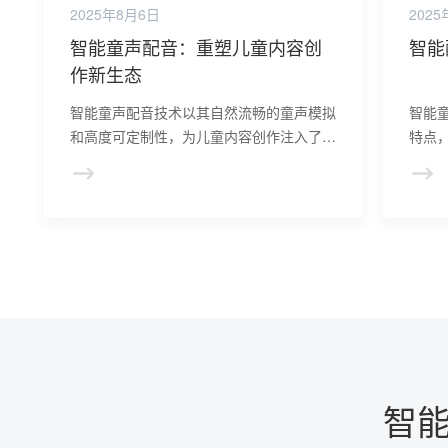
2025年8月6日
202
智能童声配音：重塑儿童内容创
智能
作新生态
智能童声配音技术以其自然流畅的童声模拟
智能
和高度可定制性，为儿童内容创作注入了新
特点
的生命力。它让故事中的角色形象更加鲜
变化
活，为听众带来了更加沉浸式的听觉体验。
效率
的听
智