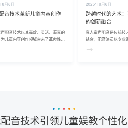
5年8月6日
2025年8月6日
配音技术革新儿童内容创作
跨越时代的艺术：
的创新融合
童声配音技术以其高效、灵活、逼真的
真人童声配音是传统技
，为儿童内容创作领域带来了革命性的
结合，配音演员以专业
。它不仅简化了配音流程，提高了创作
准捕捉角色特点，融入
，还为儿童受众提供了更加丰富、生动
来丰富的视听享受。
觉体验。
能配音技术引领儿童娱教个性化