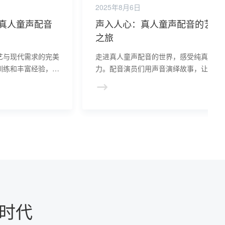
2025年8月6日
真人童声配音
声入人心：真人童声配音的艺术
之旅
艺与现代需求的完美
走进真人童声配音的世界，感受纯真与魅
训练和丰富经验，精
力。配音演员们用声音演绎故事，让我们
现代元素，为观众带
身于奇妙情境，领略艺术真谛，享受视听
宴。
时代