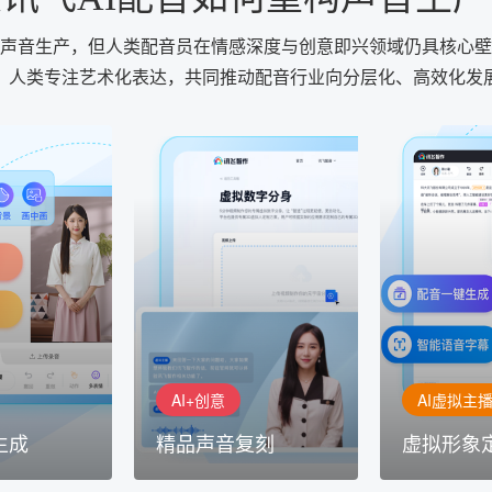
化声音生产，但人类配音员在情感深度与创意即兴领域仍具核心壁
，人类专注艺术化表达，共同推动配音行业向分层化、高效化发
AI+创意
AI虚拟主播
生成
精品声音复刻
虚拟形象
基于全球领先的
AI+创意：AIGC 能力集中展
的AI音频制作
讯飞智作：让
示窗口，体验 AIGC 给生活
本、选择发音
作者高效生产
和生产带来的改变
成专业音频
AI+创意
AI虚拟主
生成
精品声音复刻
虚拟形象