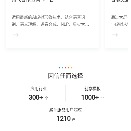
运用最新的AI虚拟形象技术，结合语音识
通过大屏
别、语义理解、语音合成、NLP、星火大模
与虚拟人物
型等AI核心技术， 提供虚拟人形象资产构
于业务咨
建、AI驱动、多模态交互的多场景虚拟人产
景，可广
品服务。
等业务领
因信任而选择
应用行业
创意模板
300+
1000+
个
个
累计服务用户超过
1210
w