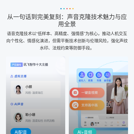
从一句话到完美复刻：声音克隆技术魅力与应
用全景
语音克隆技术以“低样本、高精度、强情感”为核心，推动人机交互
向个性化、情感化演进，但需平衡技术创新与伦理风险，强化声纹
水印、法规约束等防御手段。
AI+音频
AI配音
配音一键生成
音视频一键生成
AI+音频：基于全球领先的
AI+视频：在虚拟"AI演播
TTS能力打造的AI音频制作
室"中输入文本或录音，一
工具，输入文本、选择发
键完成音、视频作品的输
音人即可一键生成专业音
出
频
AI配音
AI+音频