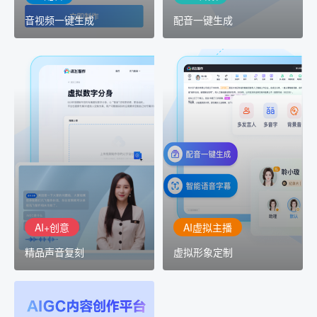
音视频一键生成
配音一键生成
AI+创意
AI虚拟主播
精品声音复刻
虚拟形象定制
AI+创意：AIGC 能力集中
讯飞智作：让每一个内容
展示窗口，体验 AIGC 给
创作者高效生产灵活定制
生活和生产带来的改变
AI+创意
AI虚拟主播
精品声音复刻
虚拟形象定制