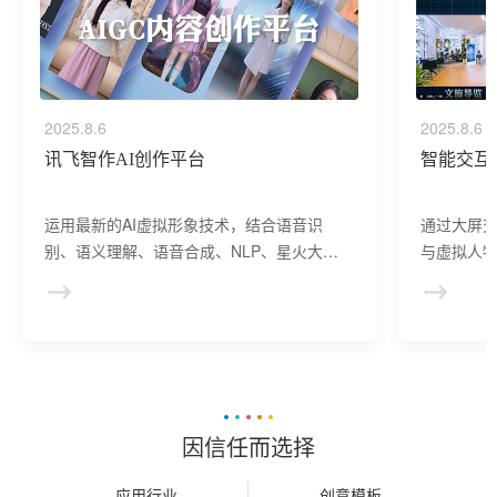
2025.8.6
2025.8.6
讯飞智作AI创作平台
智能交互
运用最新的AI虚拟形象技术，结合语音识
通过大屏
别、语义理解、语音合成、NLP、星火大模
与虚拟人物
型等AI核心技术， 提供虚拟人形象资产构
于业务咨
建、AI驱动、多模态交互的多场景虚拟人产
景，可广
品服务。
等业务领
因信任而选择
应用行业
创意模板