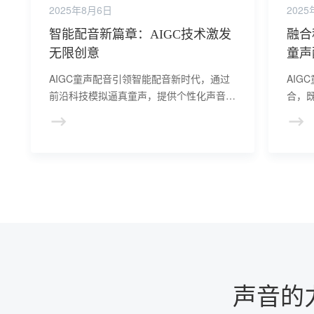
2025年8月6日
202
智能配音新篇章：AIGC技术激发
融合
无限创意
童声
AIGC童声配音引领智能配音新时代，通过
AIG
前沿科技模拟逼真童声，提供个性化声音解
合，
决方案，激发创作者创意，满足观众需求，
传统
开启配音新篇章。
丰富
声音的