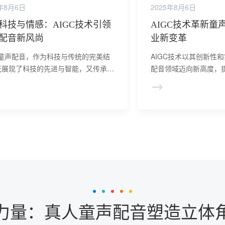
5年8月6日
2025年8月6日
科技与情感：AIGC技术引领
AIGC技术革新童
配音新风尚
业新变革
C童声配音，作为科技与传统的完美结
AIGC技术以其创新性
既展现了科技的先进与智能，又传承了
配音领域迈向新高度，
配音的精髓与情感，为观众带来了更加
量，降低了成本，为创
、多元的视听盛宴。
惊喜和可能。
力量：真人童声配音塑造立体