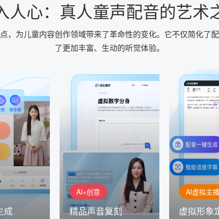
入人心：真人童声配音的艺术
点，为儿童内容创作领域带来了革命性的变化。它不仅简化了配
了更加丰富、生动的听觉体验。
AI+创意
AI虚拟主播
生成
精品声音复刻
虚拟形象
基于全球领先的
AI+创意：AIGC 能力集中展
的AI音频制作
讯飞智作：让
示窗口，体验 AIGC 给生活
本、选择发音
作者高效生产
和生产带来的改变
成专业音频
AI+创意
AI虚拟主
生成
精品声音复刻
虚拟形象