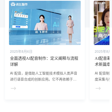
2025年8月6日
2025年8
全面透视AI配音制作：定义阐释与流程
AI配音
详解
术新篇章
AI 配音，是借助人工智能技术模拟人类声音
AI 配音
进行语音合成的创新应用。它不再依赖于传
度采集与
统的真人配音录制，而是通过复杂的算法与
不同性别
模型来生成逼真的语音内容。
为后续精