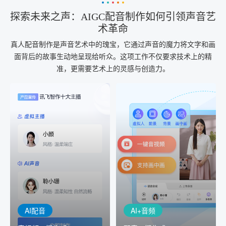
探索未来之声：AIGC配音制作如何引领声音艺
术革命
真人配音制作是声音艺术中的瑰宝，它通过声音的魔力将文字和画
面背后的故事生动地呈现给听众。这项工作不仅要求技术上的精
准，更需要艺术上的灵感与创造力。
AI+音频
AI配音
配音一键生成
音视频一键生成
AI+音频：基于全球领先的
AI+视频：在虚拟"AI演播
TTS能力打造的AI音频制作
室"中输入文本或录音，一
工具，输入文本、选择发
键完成音、视频作品的输
音人即可一键生成专业音
出
频
AI配音
AI+音频