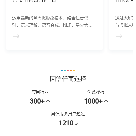
运用最新的AI虚拟形象技术，结合语音识
通过大屏
别、语义理解、语音合成、NLP、星火大模
与虚拟人物
型等AI核心技术， 提供虚拟人形象资产构
于业务咨
建、AI驱动、多模态交互的多场景虚拟人产
景，可广
品服务。
等业务领
因信任而选择
应用行业
创意模板
300+
1000+
个
个
累计服务用户超过
1210
w