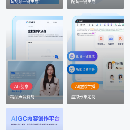
音视频一键生成
配音一键生成
AI+创意
AI虚拟主播
精品声音复刻
虚拟形象定制
AI+创意：AIGC 能力集中
讯飞智作：让每一个内容
展示窗口，体验 AIGC 给
创作者高效生产灵活定制
生活和生产带来的改变
AI+创意
AI虚拟主播
精品声音复刻
虚拟形象定制