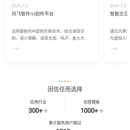
2025.7.3
2025.7.3
讯飞智作AI创作平台
智能交互
运用最新的AI虚拟形象技术，结合语音识
通过大屏
别、语义理解、语音合成、NLP、星火大模
与虚拟人物
型等AI核心技术， 提供虚拟人形象资产构
于业务咨
建、AI驱动、多模态交互的多场景虚拟人产
景，可广
品服务。
等业务领
因信任而选择
应用行业
创意模板
300+
1000+
个
个
累计服务用户超过