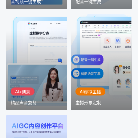
音视频一键生成
配音一键生成
AI+创意
AI虚拟主播
精品声音复刻
虚拟形象定制
AI+创意：AIGC 能力集中
讯飞智作：让每一个内容
展示窗口，体验 AIGC 给
创作者高效生产灵活定制
生活和生产带来的改变
AI+创意
AI虚拟主播
精品声音复刻
虚拟形象定制