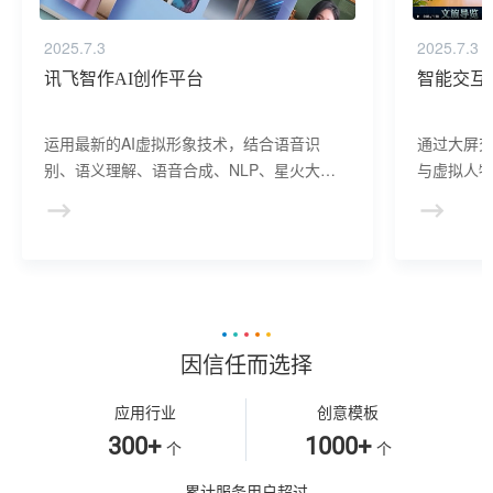
2025.7.3
2025.7.3
讯飞智作AI创作平台
智能交互
运用最新的AI虚拟形象技术，结合语音识
通过大屏
别、语义理解、语音合成、NLP、星火大模
与虚拟人物
型等AI核心技术， 提供虚拟人形象资产构
于业务咨
建、AI驱动、多模态交互的多场景虚拟人产
景，可广
品服务。
等业务领
因信任而选择
应用行业
创意模板
300+
1000+
个
个
累计服务用户超过