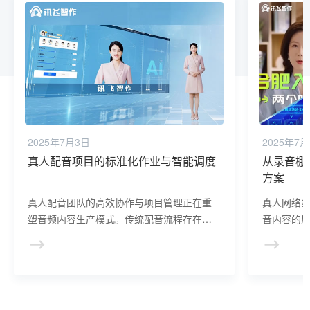
2025年7月3日
2025年7
真人配音项目的标准化作业与智能调度
从录音棚
方案
真人配音团队的高效协作与项目管理正在重
真人网络
塑音频内容生产模式。传统配音流程存在沟
音内容的
通断层、进度不可控、质量波动等痛点，而
付，需经
数字化协作工具与敏捷管理方法结合，构建
造三大核
了新型生产范式。