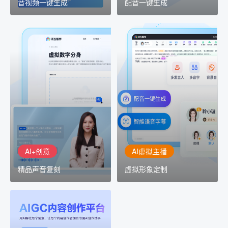
音视频一键生成
配音一键生成
AI+创意
AI虚拟主播
精品声音复刻
虚拟形象定制
AI+创意：AIGC 能力集中
讯飞智作：让每一个内容
展示窗口，体验 AIGC 给
创作者高效生产灵活定制
生活和生产带来的改变
AI+创意
AI虚拟主播
精品声音复刻
虚拟形象定制