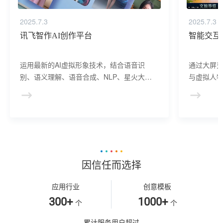
2025.7.3
2025.7.3
讯飞智作AI创作平台
智能交互
运用最新的AI虚拟形象技术，结合语音识
通过大屏
别、语义理解、语音合成、NLP、星火大模
与虚拟人物
型等AI核心技术， 提供虚拟人形象资产构
于业务咨
建、AI驱动、多模态交互的多场景虚拟人产
景，可广
品服务。
等业务领
因信任而选择
应用行业
创意模板
300+
1000+
个
个
累计服务用户超过