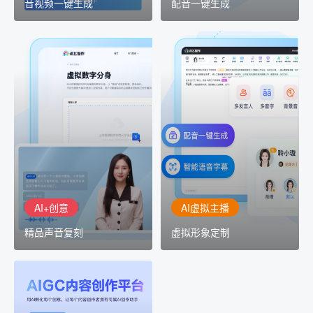
音视频一键生成
配音一键生成
AI+创意
AI虚拟主播
精品声音复刻
虚拟形象定制
AI+创意：AIGC 能力集中
讯飞智作：让每一个内容
展示窗口，体验 AIGC 给
创作者高效生产灵活定制
生活和生产带来的改变
AI+创意
AI虚拟主播
精品声音复刻
虚拟形象定制