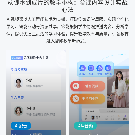
从脚本到成片的教学重构：慕课内容设计实战
心法
AI视频课以人工智能技术为支撑，打破传统课堂局限，实现个性化
学习、智能互动与资源共享。它能根据学生情况推送内容、分析学
情，提供优质且灵活的学习体验，提升教学效率与质量，引领教育
进入智能教学新范式。
AI+音频
AI配音
配音一键生成
音视频一键生成
AI+音频：基于全球领先的
AI+视频：在虚拟"AI演播
TTS能力打造的AI音频制作
室"中输入文本或录音，一
工具，输入文本、选择发
键完成音、视频作品的输
音人即可一键生成专业音
出
频
AI配音
AI+音频