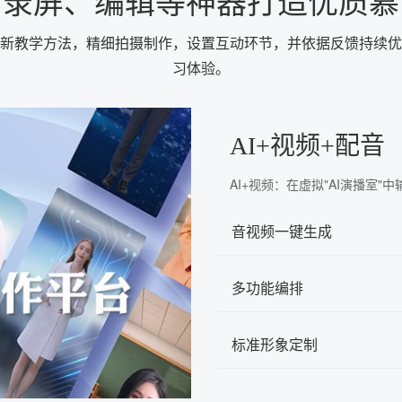
借录屏、编辑等神器打造优质慕
新教学方法，精细拍摄制作，设置互动环节，并依据反馈持续优
习体验。
AI+视频+配音
AI+视频：在虚拟"AI演播室
音视频一键生成
多功能编排
标准形象定制