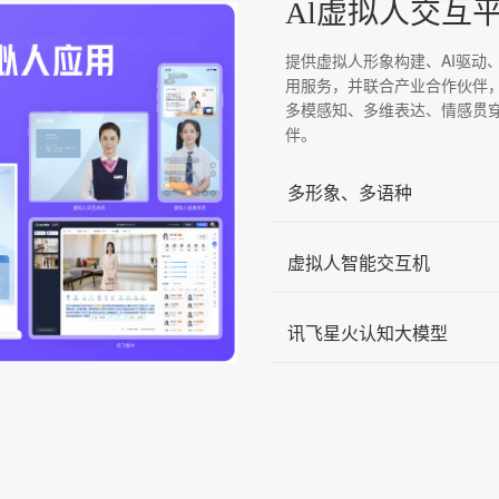
Al虚拟人交互
提供虚拟人形象构建、AI驱动
用服务，并联合产业合作伙伴
多模感知、多维表达、情感贯
伴。
多形象、多语种
虚拟人智能交互机
讯飞星火认知大模型