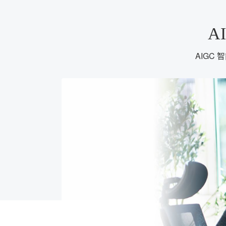
A
AIGC