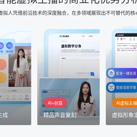
智能虚拟人凭借前沿技术的深度融合，在多领域展现出不可替代的核
AI+创意
AI虚拟主播
生成
精品声音复刻
虚拟形象
基于全球领先的
AI+创意：AIGC 能力集中展
的AI音频制作
讯飞智作：让
示窗口，体验 AIGC 给生活
本、选择发音
作者高效生产
和生产带来的改变
成专业音频
AI+创意
AI虚拟主
生成
精品声音复刻
虚拟形象