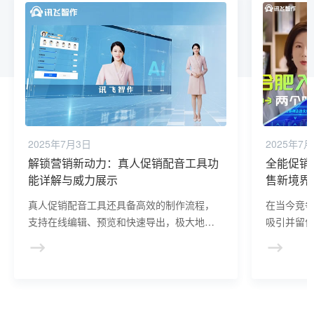
2025年7月3日
2025年7
解锁营销新动力：真人促销配音工具功
全能促销
能详解与威力展示
售新境界
真人促销配音工具还具备高效的制作流程，
在当今竞
支持在线编辑、预览和快速导出，极大地缩
吸引并留
短了营销内容的制作周期，提高了工作效
的核心挑
率。
以其独特
注入了新