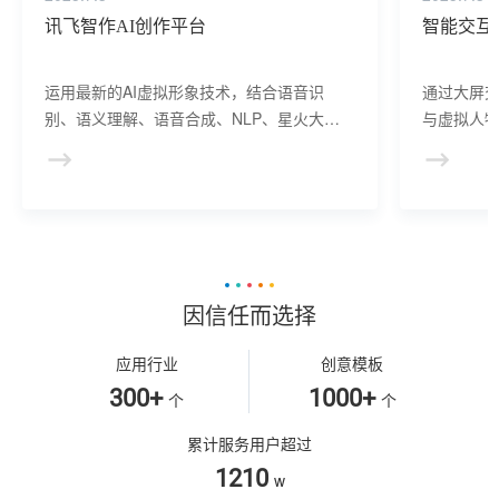
讯飞智作AI创作平台
智能交互
运用最新的AI虚拟形象技术，结合语音识
通过大屏
别、语义理解、语音合成、NLP、星火大模
与虚拟人物
型等AI核心技术， 提供虚拟人形象资产构
于业务咨
建、AI驱动、多模态交互的多场景虚拟人产
景，可广
品服务。
等业务领
因信任而选择
应用行业
创意模板
300+
1000+
个
个
累计服务用户超过
1210
w