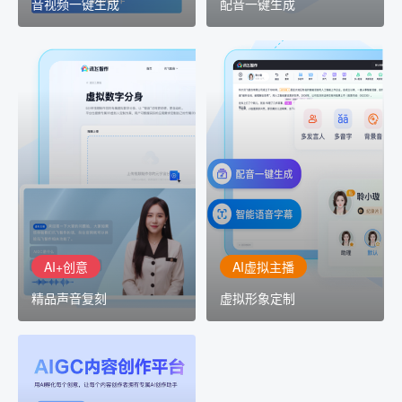
音视频一键生成
配音一键生成
AI+创意
AI虚拟主播
精品声音复刻
虚拟形象定制
AI+创意：AIGC 能力集中
讯飞智作：让每一个内容
展示窗口，体验 AIGC 给
创作者高效生产灵活定制
生活和生产带来的改变
AI+创意
AI虚拟主播
精品声音复刻
虚拟形象定制