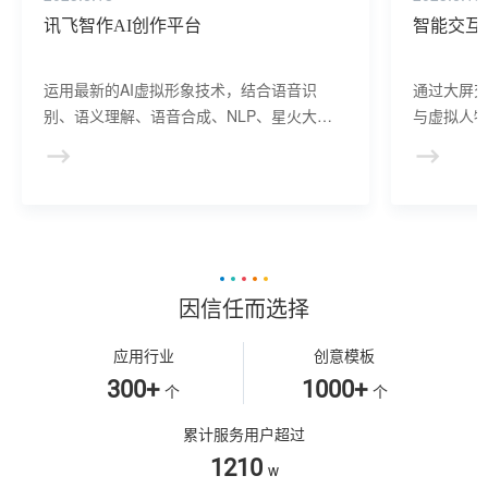
讯飞智作AI创作平台
智能交互
运用最新的AI虚拟形象技术，结合语音识
通过大屏
别、语义理解、语音合成、NLP、星火大模
与虚拟人物
型等AI核心技术， 提供虚拟人形象资产构
于业务咨
建、AI驱动、多模态交互的多场景虚拟人产
景，可广
品服务。
等业务领
因信任而选择
应用行业
创意模板
300+
1000+
个
个
累计服务用户超过
1210
w