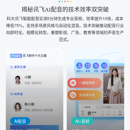
揭秘讯飞AI配音的技术效率双突破
科大讯飞智能配音实测5分钟生成专业音频，效率提升10倍，成本
降低75%，支持多场景风格与自动化混音。技术突破推动配音行业
向即时化、规模化转型，重塑影视、广告、教育等领域的声音生产
范式。
AI+音频
AI配音
配音一键生成
音视频一键生成
AI+音频：基于全球领先的
AI+视频：在虚拟"AI演播
TTS能力打造的AI音频制作
室"中输入文本或录音，一
工具，输入文本、选择发
键完成音、视频作品的输
音人即可一键生成专业音
出
频
AI配音
AI+音频