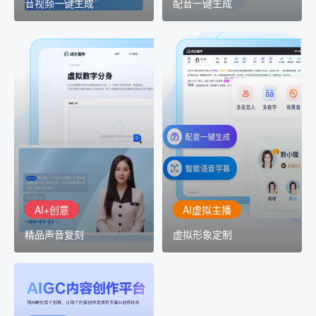
音视频一键生成
配音一键生成
AI+创意
AI虚拟主播
精品声音复刻
虚拟形象定制
AI+创意：AIGC 能力集中
讯飞智作：让每一个内容
展示窗口，体验 AIGC 给
创作者高效生产灵活定制
生活和生产带来的改变
AI+创意
AI虚拟主播
精品声音复刻
虚拟形象定制