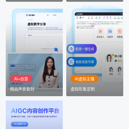
AI+创意
AI虚拟主播
精品声音复刻
虚拟形象定制
AI+创意：AIGC 能力集中
讯飞智作：让每一个内容
展示窗口，体验 AIGC 给
创作者高效生产灵活定制
生活和生产带来的改变
AI+创意
AI虚拟主播
精品声音复刻
虚拟形象定制
AIGC平台