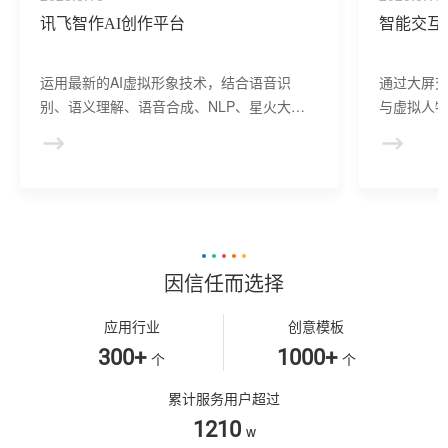
讯飞智作AI创作平台
智能交互
运用最新的AI虚拟形象技术，结合语音识
通过大屏
别、语义理解、语音合成、NLP、星火大模
与虚拟人物
型等AI核心技术， 提供虚拟人形象资产构
于业务咨
建、AI驱动、多模态交互的多场景虚拟人产
景，可广
品服务。
等业务领
因信任而选择
应用行业
创意模板
300+
1000+
个
个
累计服务用户超过
1210
w