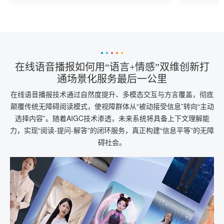
测”的智能伙伴，重新定义人机协作边界。
互”与“智
态的核心
在线语音播报如何用“语言+情感”双维创新打
通场景化服务最后一公里
在线语音播报技术通过自然度提升、多模态交互与方言覆盖，彻底
颠覆传统无障碍阅读模式，使视障群体从“被动接受信息”转向“主动
选择内容”。随着AIGC技术渗透，未来系统将具备上下文理解能
力，实现“阅读-提问-解答”的闭环服务，真正构建“信息平等”的无障
碍社会。