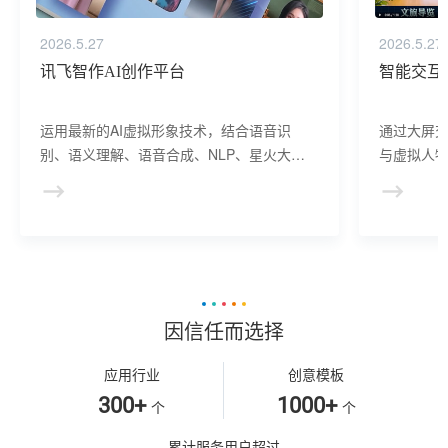
2026.5.27
2026.5.27
讯飞智作AI创作平台
智能交互
运用最新的AI虚拟形象技术，结合语音识
通过大屏
别、语义理解、语音合成、NLP、星火大模
与虚拟人物
型等AI核心技术， 提供虚拟人形象资产构
于业务咨
建、AI驱动、多模态交互的多场景虚拟人产
景，可广
品服务。
等业务领
因信任而选择
应用行业
创意模板
300+
1000+
个
个
累计服务用户超过