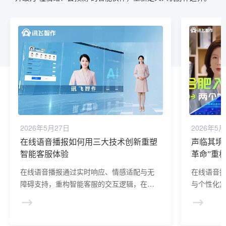
2026年5月27日
2026年5月
在线语音播报如何用三大技术创新重塑
声临其境
智能客服体验
革命”重
在线语音播报通过实时响应、情感适配与无
在线语音
障碍支持，重构智能客服的交互逻辑，在效
与个性化定
率、满意度与覆盖场景上实现质变。其与
觉依赖”转
AIGC的融合将催生“预防式服务”新范式，使
与用户体
机器客服从“工具属性”升级为“懂情绪、会预
网、AIG