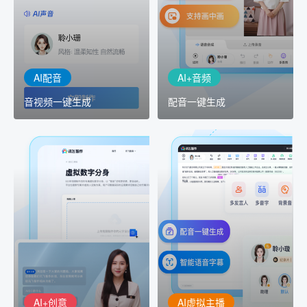
TTS能力打造的AI音频制作
室"中输入文本或录音，一
工具，输入文本、选择发
键完成音、视频作品的输
音人即可一键生成专业音
出
频
AI配音
AI+音频
音视频一键生成
配音一键生成
AI+创意
AI虚拟主播
精品声音复刻
虚拟形象定制
AI+创意：AIGC 能力集中
讯飞智作：让每一个内容
展示窗口，体验 AIGC 给
创作者高效生产灵活定制
生活和生产带来的改变
AI+创意
AI虚拟主播