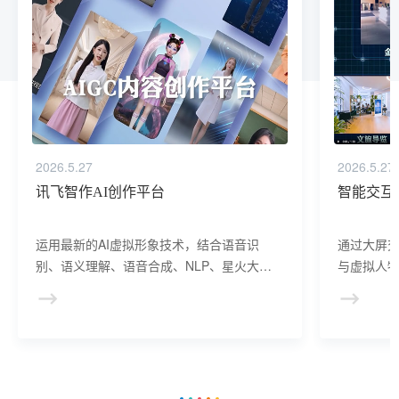
2026.5.27
2026.5.27
讯飞智作AI创作平台
智能交互
运用最新的AI虚拟形象技术，结合语音识
通过大屏
别、语义理解、语音合成、NLP、星火大模
与虚拟人物
型等AI核心技术， 提供虚拟人形象资产构
于业务咨
建、AI驱动、多模态交互的多场景虚拟人产
景，可广
品服务。
等业务领