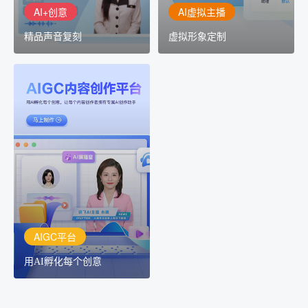
AI+创意
AI虚拟主播
精品声音复刻
虚拟形象定制
AIGC平台
用AI孵化每个创意
讯飞AIGC平台：让每个创
作者都拥有自己的专注AI
创作助手
AIGC平台
用AI孵化每个创意