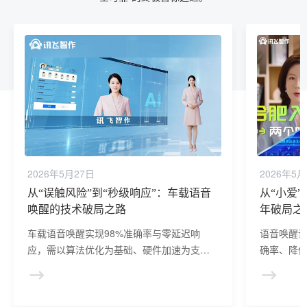
2026年5月27日
2026年5月
从“误触风险”到“秒级响应”：车载语音
从“小爱
唤醒的技术破局之路
年破局之
车载语音唤醒实现98%准确率与零延迟响
语音唤醒
应，需以算法优化为基础、硬件加速为支
确率、降
撑、场景适配为保障。三者协同可破解驾驶
从短词到
场景下的噪音干扰、延迟敏感等核心痛点，
模态，技
推动语音交互从“可用”向“安全可靠”的终极目
向更自然