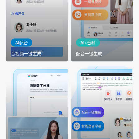
AI+音频：基于全球领先的
AI+视频：在虚拟"AI演播
TTS能力打造的AI音频制作
室"中输入文本或录音，一
工具，输入文本、选择发
键完成音、视频作品的输
音人即可一键生成专业音
出
频
AI配音
AI+音频
音视频一键生成
配音一键生成
AI+创意
AI虚拟主播
精品声音复刻
虚拟形象定制
AI+创意：AIGC 能力集中
讯飞智作：让每一个内容
展示窗口，体验 AIGC 给
创作者高效生产灵活定制
生活和生产带来的改变